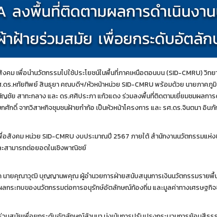
ื่อสังคม เพื่อนำนวัตกรรมไปใช้ประโยชน์ในพื้นที่ภาคเหนือตอนบน (SID-CMRU) วิ
.ดร.หทัยทิพย์ สินธุยา คณบดีฯ/หัวหน้าหน่วย SID-CMRU พร้อมด้วย นายภาคภูมิ
.ธนัญชัย สาทะกลาง และ ดร.ศศิประภา แก้วแดง ร่วมลงพื้นที่ติดตามเยี่ยมชมผลก
มกศักดิ์ จากวิสาหกิจชุมชนฝ้ายกำก้อ เป็นหัวหน้าโครงการ และ รศ.ดร.จินตนา อินภ
ื่อสังคม หน่วย SID-CMRU งบประมาณปี 2567 ภายใต้ สำนักงานนวัตกรรมแห่งชา
ละสามารถต่อยอดในเชิงพาณิชย์
ิจาก นายคุณาวุฒิ บุญญานพคุณ ผู้อำนวยการฝ่ายสนับสนุนการเงินนวัตกรรมรายพื้น
ระทบของนวัตกรรมต่อการอนุรักษ์อัตลักษณ์ท้องถิ่น และมูลค่าทางเศรษฐกิจ
่วมสมัยเพื่อยกระดับอัตลักษณ์ล้านนา มุ่งเน้นการปรับปรุงกระบวนการย้อมสี