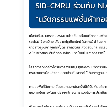
เมื่อวันที่ 30 มกราคม 2568 หน่วยขับเคลื่อนนวัตกรรมเพ
(adiCET) มหาวิทยาลัยราชภัฏเชียงใหม่ (CMRU) นำโดย ผศ
นางสาวรุ่งนภา จุลศักดิ์, ดร.สกลวัฒน์ เศวตรัตนกุล, ดร
สมัย เพื่อยกระดับอัตลักษณ์ล้านนา” โดยมี น.ส.ภัทรศศิร์ โ
โครงการดังกล่าวได้รับการสนับสนุนทุนผลงานนวัตกรรมเพ
กระบวนการย้อมสีธรรมชาติสำหรับผ้าทอให้ได้มาตรฐานแ
การลงพื้นที่ติดตามเยี่ยมชมผลงานในครั้งนี้ได้รับเกียรต
แนวทางในการพัฒนาต่อยอดโครงการ รวมถึงการประเมินผลก
เป้าหมายสำคัญในการพัฒนานวัตกรรมแฟชั่นผ้าทอผ้าฝ้ายร